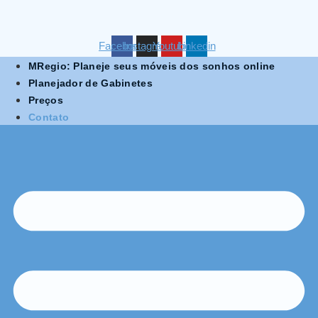
Ir
para
o
Facebook
Instagram
Youtube
Linkedin
conteúdo
MRegio: Planeje seus móveis dos sonhos online
Planejador de Gabinetes
Preços
Contato