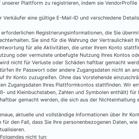
uf unserer Plattform zu registrieren, indem sie VendorProfil
er Verkäufer eine gültige E-Mail-ID und verschiedene Detai
e erforderlichen Registrierungsinformationen, die Sie überm
rechterhalten. Sie sind für die Wahrung der Vertraulichkeit
ntwortung für alle Aktivitäten, die unter Ihrem Konto stattf
utzung oder vermutete unbefugte Nutzung Ihres Kontos ode
wird nicht für Verluste oder Schäden haftbar gemacht werde
ürfen Ihr Passwort oder andere Zugangsdaten nicht an ande
auf Ihr Konto zuzugreifen. Ohne das Vorstehende einzuschränk
den Zugangsdaten Ihres Plattformkontos stattfinden. Wir emp
ß- und Kleinbuchstaben, Zahlen und Symbolen enthält) für
 haftbar gemacht werden, die sich aus der Nichteinhaltun
enaue, aktuelle und vollständige Informationen über Ihr Kon
für den Fall, dass Sie Ihre personenbezogenen Daten, wie 
ualisieren.
 Folgendes nicht tun: