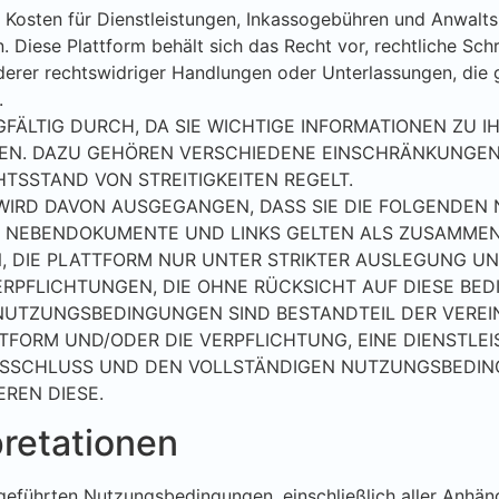
ie Kosten für Dienstleistungen, Inkassogebühren und Anwal
n. Diese Plattform behält sich das Recht vor, rechtliche S
derer rechtswidriger Handlungen oder Unterlassungen, die
.
GFÄLTIG DURCH, DA SIE WICHTIGE INFORMATIONEN ZU 
EN. DAZU GEHÖREN VERSCHIEDENE EINSCHRÄNKUNGEN
HTSSTAND VON STREITIGKEITEN REGELT.
WIRD DAVON AUSGEGANGEN, DASS SIE DIE FOLGENDE
 NEBENDOKUMENTE UND LINKS GELTEN ALS ZUSAMMEN 
N, DIE PLATTFORM NUR UNTER STRIKTER AUSLEGUNG 
RPFLICHTUNGEN, DIE OHNE RÜCKSICHT AUF DIESE BE
SE NUTZUNGSBEDINGUNGEN SIND BESTANDTEIL DER VER
TTFORM UND/ODER DIE VERPFLICHTUNG, EINE DIENSTLE
USSCHLUSS UND DEN VOLLSTÄNDIGEN NUTZUNGSBEDIN
REN DIESE.
pretationen
fgeführten Nutzungsbedingungen, einschließlich aller Anhäng