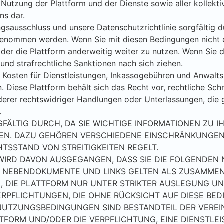
 Nutzung der Plattform und der Dienste sowie aller kollektiv
ns dar.
gsausschluss und unsere Datenschutzrichtlinie sorgfältig du
enommen werden. Wenn Sie mit diesen Bedingungen nicht ei
oder die Plattform anderweitig weiter zu nutzen. Wenn Sie 
und strafrechtliche Sanktionen nach sich ziehen.
ie Kosten für Dienstleistungen, Inkassogebühren und Anwal
n. Diese Plattform behält sich das Recht vor, rechtliche S
derer rechtswidriger Handlungen oder Unterlassungen, die
.
GFÄLTIG DURCH, DA SIE WICHTIGE INFORMATIONEN ZU 
EN. DAZU GEHÖREN VERSCHIEDENE EINSCHRÄNKUNGEN
HTSSTAND VON STREITIGKEITEN REGELT.
WIRD DAVON AUSGEGANGEN, DASS SIE DIE FOLGENDE
 NEBENDOKUMENTE UND LINKS GELTEN ALS ZUSAMMEN 
N, DIE PLATTFORM NUR UNTER STRIKTER AUSLEGUNG 
RPFLICHTUNGEN, DIE OHNE RÜCKSICHT AUF DIESE BE
SE NUTZUNGSBEDINGUNGEN SIND BESTANDTEIL DER VER
TTFORM UND/ODER DIE VERPFLICHTUNG, EINE DIENSTLE