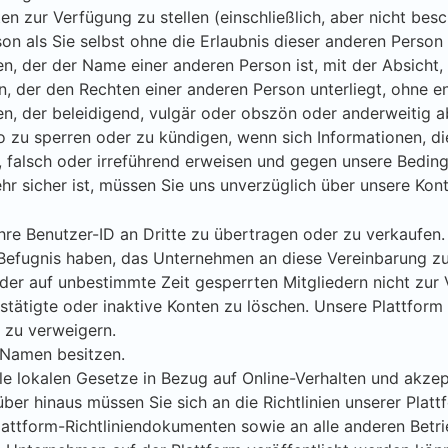
 zur Verfügung zu stellen (einschließlich, aber nicht bes
on als Sie selbst ohne die Erlaubnis dieser anderen Person 
, der der Name einer anderen Person ist, mit der Absicht, 
, der den Rechten einer anderen Person unterliegt, ohne 
, der beleidigend, vulgär oder obszön oder anderweitig a
to zu sperren oder zu kündigen, wenn sich Informationen, 
 falsch oder irreführend erweisen und gegen unsere Bedin
r sicher ist, müssen Sie uns unverzüglich über unsere Kont
 Ihre Benutzer-ID an Dritte zu übertragen oder zu verkaufen
e Befugnis haben, das Unternehmen an diese Vereinbarung zu
er auf unbestimmte Zeit gesperrten Mitgliedern nicht zur 
ätigte oder inaktive Konten zu löschen. Unsere Plattform 
 zu verweigern.
 Namen besitzen.
le lokalen Gesetze in Bezug auf Online-Verhalten und akzepta
ber hinaus müssen Sie sich an die Richtlinien unserer Platt
lattform-Richtliniendokumenten sowie an alle anderen Betri