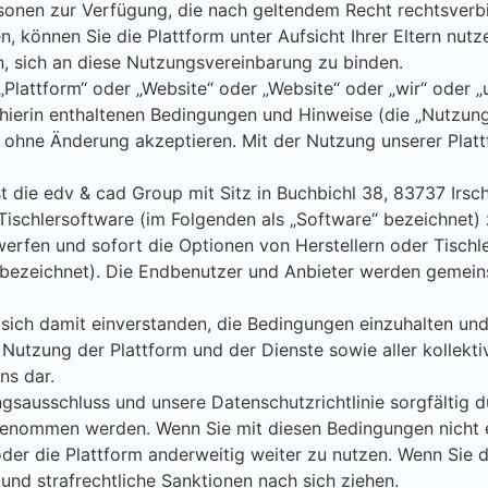
rsonen zur Verfügung, die nach geltendem Recht rechtsverb
en, können Sie die Plattform unter Aufsicht Ihrer Eltern nutz
en, sich an diese Nutzungsvereinbarung zu binden.
lattform“ oder „Website“ oder „Website“ oder „wir“ oder „u
 hierin enthaltenen Bedingungen und Hinweise (die „Nutzu
ohne Änderung akzeptieren. Mit der Nutzung unserer Plattfo
st die edv & cad Group mit Sitz in Buchbichl 38, 83737 Irs
e-Tischlersoftware (im Folgenden als „Software“ bezeichnet
erfen und sofort die Optionen von Herstellern oder Tischle
“ bezeichnet). Die Endbenutzer und Anbieter werden gemeins
 sich damit einverstanden, die Bedingungen einzuhalten und
 Nutzung der Plattform und der Dienste sowie aller kollektiv
ns dar.
gsausschluss und unsere Datenschutzrichtlinie sorgfältig du
enommen werden. Wenn Sie mit diesen Bedingungen nicht ei
oder die Plattform anderweitig weiter zu nutzen. Wenn Sie 
und strafrechtliche Sanktionen nach sich ziehen.