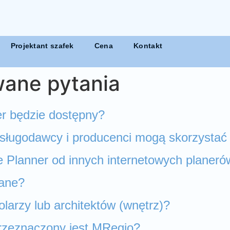
Projektant szafek
Cena
Kontakt
wane pytania
r będzie dostępny?
 usługodawcy i producenci mogą skorzysta
e Planner od innych internetowych planeró
wane?
olarzy lub architektów (wnętrz)?
przeznaczony jest MRegio?