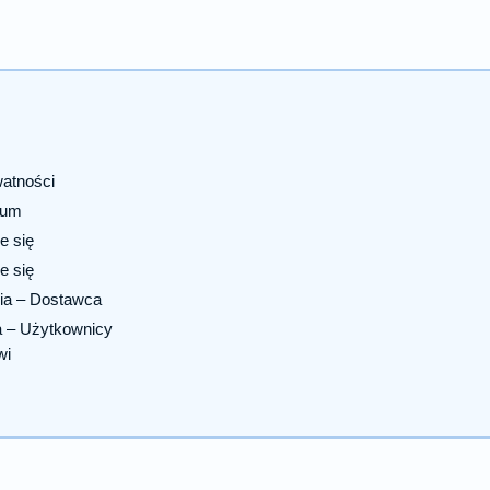
watności
sum
e się
e się
ia – Dostawca
a – Użytkownicy
wi