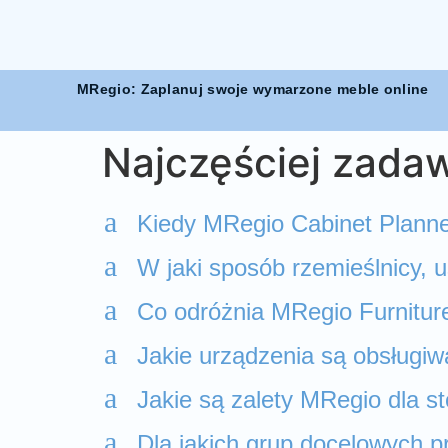
MRegio: Zaplanuj swoje wymarzone meble online
Najczęściej zada
a
Kiedy MRegio Cabinet Planne
a
W jaki sposób rzemieślnicy,
a
Co odróżnia MRegio Furnitur
a
Jakie urządzenia są obsługi
a
Jakie są zalety MRegio dla st
a
Dla jakich grup docelowych 