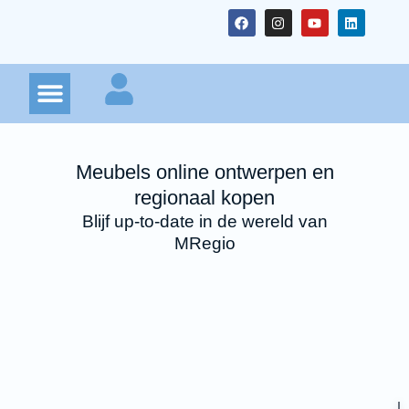
MRegio: Plan uw droommeubel online
Kabinet Planner
Meubels online ontwerpen en
regionaal kopen
Blijf up-to-date in de wereld van
MRegio