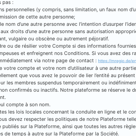
 pas :
ns personnelles (y compris, sans limitation, un faux nom d’
mission de cette autre personne;
t le nom d’une autre personne avec l’intention d’usurper l’id
s aux droits d’une autre personne sans autorisation appropri
sant, vulgaire ou obscène ou autrement péjoratif.
e ou de résilier votre Compte si des informations fournies
rompeuses et enfreignent nos Conditions. Si vous avez des r
immédiatement via notre page de contact :
https://mregio.de/en
votre compte et votre nom d’utilisateur à une autre partie.
ement que vous avez le pouvoir de lier l’entité au présent
ur les membres suspendus temporairement ou indéfiniment. 
non confirmés ou inactifs. Notre plateforme se réserve le dr
nt.
eul compte à son nom.
s les lois locales concernant la conduite en ligne et le c
vous devez respecter les politiques de notre Plateforme tell
publiés sur la Plateforme, ainsi que toutes les autres règle
s de temps à autre sur la Plateforme par la Société.