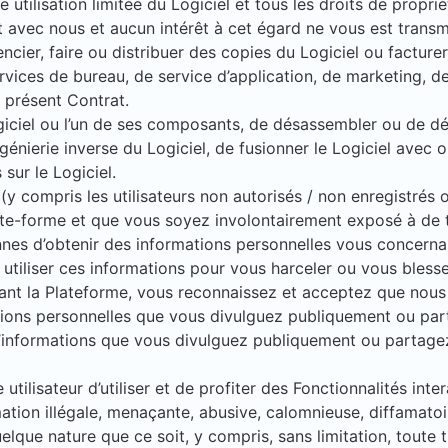
utilisation limitée du Logiciel et tous les droits de propriété
avec nous et aucun intérêt à cet égard ne vous est transm
cier, faire ou distribuer des copies du Logiciel ou facturer 
services de bureau, de service d’application, de marketing, d
e présent Contrat.
iciel ou l’un de ses composants, de désassembler ou de déc
énierie inverse du Logiciel, de fusionner le Logiciel avec o
sur le Logiciel.
s (y compris les utilisateurs non autorisés / non enregistrés
ate-forme et que vous soyez involontairement exposé à de t
es d’obtenir des informations personnelles vous concernant
e utiliser ces informations pour vous harceler ou vous bless
ilisant la Plateforme, vous reconnaissez et acceptez que n
ations personnelles que vous divulguez publiquement ou par
 d’informations que vous divulguez publiquement ou partage
tilisateur d’utiliser et de profiter des Fonctionnalités inter
mation illégale, menaçante, abusive, calomnieuse, diffamato
lque nature que ce soit, y compris, sans limitation, toute